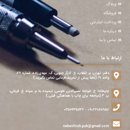
وبلاگ
فروشگاه
پرداخت اینترنتی
درباره ما
تماس با ما
ارتباط با ما
دفتر: تهران، م. انقلاب، خ. کارگر جنوبی، ک. مهدی‌زاده، شماره ۲۷،
واحد ۱۹ (لطفاً پیش از تشریف‌فرمایی تماس بگیرید.)
چاپخانه: خ. خواجه نصیرالدین طوسی، نرسیده به م. سپاه، خ. قربانی،
پ. ۳ (مراجعه برای چاپ با هماهنگی قبلی.)
۰۹۰۲۴۸۶۸۹۵۶ - 021۶۶۴۳۵۶۳۷
nebeshteh.pub@gmail.com