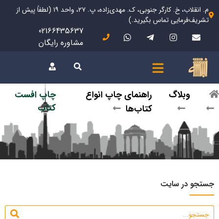
م. انقلاب، خ. کارگر جنوبی، ک. مهدی‌زاده، پ. ۲۷، واحد ۱۹ (لطفاً پیش از
تشریف‌فرمایی تماس بگیرید.)
02166435637
مشاوره رایگان
وبلاگ
راهنمای چاپ انواع
چاپ افست
کتاب
کتاب‌ها
جستجو در سایت