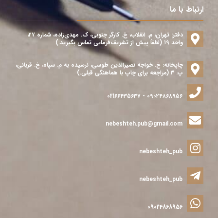
ارتباط با ما
دفتر: تهران، م. انقلاب، خ. کارگر جنوبی، ک. مهدی‌زاده، شماره ۲۷،
واحد ۱۹ (لطفاً پیش از تشریف‌فرمایی تماس بگیرید.)
چاپخانه: خ. خواجه نصیرالدین طوسی، نرسیده به م. سپاه، خ. قربانی،
پ. ۳ (مراجعه برای چاپ با هماهنگی قبلی.)
۰۹۰۲۴۸۶۸۹۵۶ - 021۶۶۴۳۵۶۳۷
nebeshteh.pub@gmail.com
nebeshteh_pub
nebeshteh_pub
09024868956