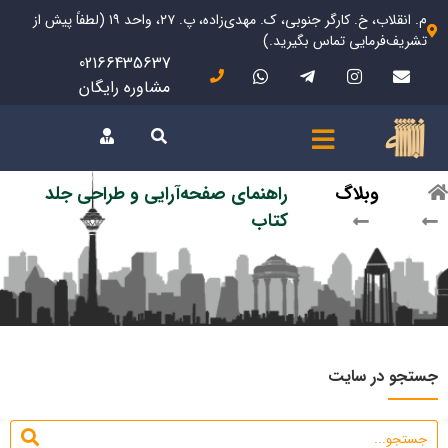
م. انقلاب، خ. کارگر جنوبی، ک. مهدی‌زاده، پ. ۲۷، واحد ۱۹ (لطفاً پیش از
تشریف‌فرمایی تماس بگیرید.)
02166435637
مشاوره رایگان
وبلاگ
راهنمای صفحه‌آرایی و طراحی جلد
کتاب
جستجو در سایت